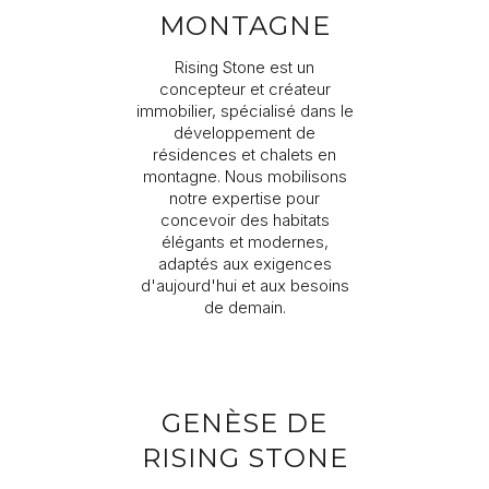
MONTAGNE
Rising Stone est un
concepteur et créateur
immobilier, spécialisé dans le
Je souhaite recevoir des informations sur l’actualité
développement de
Rising Stone.
résidences et chalets en
montagne. Nous mobilisons
notre expertise pour
ENVOYER
concevoir des habitats
Les informations recueillies sont nécessaires au traitement de
élégants et modernes,
votre demande par Rising Stone. Vous pouvez consulter notre
adaptés aux exigences
Politique de confidentialité
. À tout moment, vous disposez
d'aujourd'hui et aux besoins
d’un droit d’accès, de modification et de suppression de vos
données.
de demain.
GENÈSE DE
RISING STONE