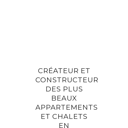
Compléter vos informations
Programme
Référence du bien
Prénom
Nom
CRÉATEUR ET
Adresse e-mail
CONSTRUCTEUR
DES PLUS
Téléphone
BEAUX
APPARTEMENTS
Votre demande
ET CHALETS
EN