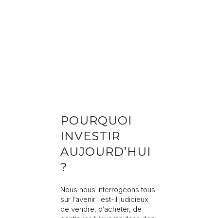
Compléter vos informations
Programme
Référence du bien
Prénom
Nom
POURQUOI
Adresse e-mail
INVESTIR
AUJOURD’HUI
Téléphone
?
Nous nous interrogeons tous
Votre demande
sur l’avenir : est-il judicieux
de vendre, d’acheter, de