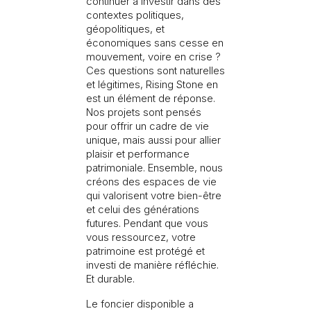
continuer à investir dans des
contextes politiques,
géopolitiques, et
économiques sans cesse en
mouvement, voire en crise ?
Ces questions sont naturelles
Je souhaite recevoir des informations sur l’actualité
et légitimes, Rising Stone en
Rising Stone.
est un élément de réponse.
Nos projets sont pensés
pour offrir un cadre de vie
ENVOYER
unique, mais aussi pour allier
Les informations recueillies sont nécessaires au traitement de
plaisir et performance
votre demande par Rising Stone. Vous pouvez consulter notre
patrimoniale. Ensemble, nous
Politique de confidentialité
. À tout moment, vous disposez
créons des espaces de vie
d’un droit d’accès, de modification et de suppression de vos
données.
qui valorisent votre bien-être
et celui des générations
futures. Pendant que vous
vous ressourcez, votre
patrimoine est protégé et
investi de manière réfléchie.
Et durable.
Le foncier disponible a