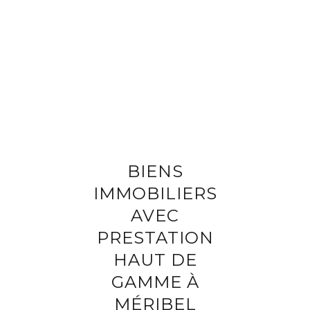
Compléter vos informations
Programme
Référence du bien
Prénom
Nom
BIENS
Adresse e-mail
IMMOBILIERS
AVEC
Téléphone
PRESTATION
HAUT DE
Votre demande
GAMME À
MÉRIBEL