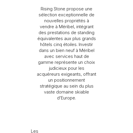
Rising Stone propose une
sélection exceptionnelle de
nouvelles propriétés à
vendre à Méribel, intégrant
Je souhaite recevoir des informations sur l’actualité
des prestations de standing
Rising Stone.
équivalentes aux plus grands
hôtels cinq étoiles. Investir
dans un bien neuf à Méribel
ENVOYER
avec services haut de
gamme représente un choix
Les informations recueillies sont nécessaires au traitement de
judicieux pour les
votre demande par Rising Stone. Vous pouvez consulter notre
Politique de confidentialité
. À tout moment, vous disposez
acquéreurs exigeants, offrant
d’un droit d’accès, de modification et de suppression de vos
un positionnement
données.
stratégique au sein du plus
vaste domaine skiable
d’Europe.
Les