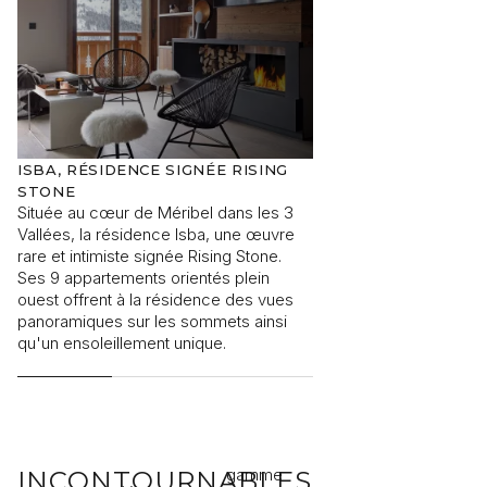
Je souhaite recevoir des informations sur l’actualité
Rising Stone.
ISBA, RÉSIDENCE SIGNÉE RISING
ISBA, LE CENTRE 
STONE
PLEINE INTIMITÉ
ENVOYER
Située au cœur de Méribel dans les 3
Au cœur des 3 Vallée
Les informations recueillies sont nécessaires au traitement de votre
Vallées, la résidence Isba, une œuvre
de Méribel, la résid
demande par Rising Stone. Vous pouvez consulter notre
Politique
rare et intimiste signée Rising Stone.
Rising Stone est uniq
de confidentialité
. À tout moment, vous disposez d’un droit d’accès,
Ses 9 appartements orientés plein
Œuvre rare de 9 app
de modification et de suppression de vos données.
ouest offrent à la résidence des vues
seulement, cette rés
panoramiques sur les sommets ainsi
confidentielle profite
qu'un ensoleillement unique.
avantages du centre s
restant très proche d
gamme
INCONTOURNABLES