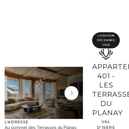
Compléter vos informations
Programme
Référence du bien
LIVRAISON
DÉCEMBRE
2028
Prénom
Nom
APPART
401 -
Adresse e-mail
LES
TERRASS
Téléphone
DU
PLANAY
Votre demande
VAL
L'ADRESSE
UN REFUGE D'EXC
Au sommet des Terrasses du Planay,
Pensé pour ceux qui 
D'ISÈRE