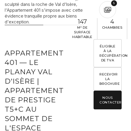
5
sculpté dans la roche de Val d'Isère,
luxe ne se mesure pa
l'Appartement 401 s'impose avec cette
mais en instants prés
évidence tranquille propre aux biens
147
4
d'exception.
M² DE
CHAMBRES
Je souhaite recevoir des informations sur l’actualité Rising
SURFACE
Stone.
HABITABLE
ÉLIGIBLE
À LA
APPARTEMENT
ENVOYER
RÉCUPÉRATION
DE TVA
401 — LE
Les informations recueillies sont nécessaires au traitement de votre
demande par Rising Stone. Vous pouvez consulter notre
Politique de
PLANAY VAL
confidentialité
. À tout moment, vous disposez d’un droit d’accès, de
RECEVOIR
modification et de suppression de vos données.
LA
D'ISÈRE |
BROCHURE
APPARTEMENT
NOUS
DE PRESTIGE
CONTACTER
T5+C AU
SOMMET DE
L'ESPACE