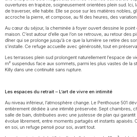
ouvertures en trapèze, soigneusement orientées plein sud. Ici, 
de traverser, elle habite. Elle se pose sur les matières nobles, gli
accroche la pierre, et compose, au fil des heures, des variation
Au cœur du séjour, la cheminée à foyer ouvert dessine le point d
maison. C’est autour d’elle que l’on se retrouve, au retour des pi
dîner qui se prolonge jusqu’à ce que la lumière se retire des so
s’installe. Ce refuge accueille avec générosité, tout en préservan
Les terrasses plein sud prolongent naturellement l’espace de vie
m² suspendus face aux sommets, parmi les plus vastes de la sta
Killy dans une continuité sans rupture.
Les espaces du retrait – L’art de vivre en intimité
Au niveau inférieur, l’atmosphère change. Le Penthouse 501 dévo
entièrement dédiée à une intimité préservée. Sept chambres, 
salle de bain, distribuées avec une justesse de plan qui garant
évolue librement, entre moments partagés et instants apaisés
en soi, un refuge pensé pour soi, avant tout.