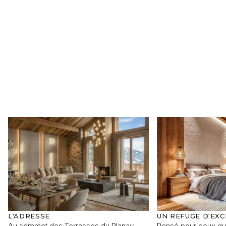
Programme
Référence du bien
Prénom
Nom
Adresse e-mail
Téléphone
Votre demande
L'ADRESSE
UN REFUGE D'EX
Au sommet des Terrasses du Planay,
Pensé pour ceux qui