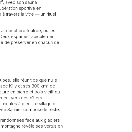
1 m², avec son sauna
pération sportive en
à travers la vitre — un rituel
 atmosphère feutrée, où les
s. Deux espaces radicalement
elle de préserver en chacun ce
lpes, elle réunit ce que nulle
space Killy et ses 300 km² de
ure en pierre et bois vieilli du
lement vers des dîners
minutes à pied. Le village et
vée Saunier compose le reste.
 : randonnées face aux glaciers
la montagne révèle ses vertus en