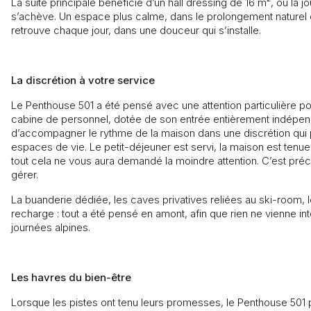
La suite principale bénéficie d’un hall dressing de 16 m², où 
s’achève. Un espace plus calme, dans le prolongement naturel 
retrouve chaque jour, dans une douceur qui s’installe.
La discrétion à votre service
Le Penthouse 501 a été pensé avec une attention particulière porté
cabine de personnel, dotée de son entrée entièrement indépen
d’accompagner le rythme de la maison dans une discrétion qui 
espaces de vie. Le petit-déjeuner est servi, la maison est tenue,
tout cela ne vous aura demandé la moindre attention. C’est préci
gérer.
La buanderie dédiée, les caves privatives reliées au ski-room, 
recharge : tout a été pensé en amont, afin que rien ne vienne i
journées alpines.
Les havres du bien-être
Lorsque les pistes ont tenu leurs promesses, le Penthouse 501