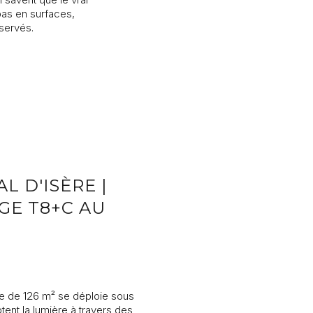
as en surfaces,
éservés.
 Stone.
emande par Rising
t moment, vous
s données.
L D'ISÈRE |
GE T8+C AU
ne de 126 m² se déploie sous
ent la lumière à travers des