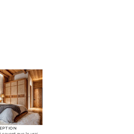
CEPTION
 savent que le vrai