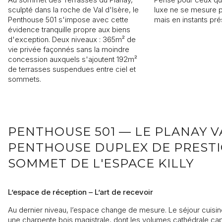
sculpté dans la roche de Val d'Isère, le
luxe ne se mesure p
Penthouse 501 s'impose avec cette
mais en instants pr
évidence tranquille propre aux biens
Je souhaite recevoir des informations sur l’actualité Rising
d'exception. Deux niveaux : 365m² de
vie privée façonnés sans la moindre
concession auxquels s'ajoutent 192m²
ENVOYER
de terrasses suspendues entre ciel et
Les informations recueillies sont nécessaires au traitement de votre d
sommets.
Stone. Vous pouvez consulter notre
Politique de confidentialité
. À tou
disposez d’un droit d’accès, de modification et de suppression de vo
PENTHOUSE 501 — LE PLANAY VA
PENTHOUSE DUPLEX DE PRESTI
SOMMET DE L'ESPACE KILLY
L’espace de réception – L’art de recevoir
Au dernier niveau, l’espace change de mesure. Le séjour cuisi
une charpente bois magistrale, dont les volumes cathédrale capt