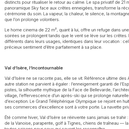
distincts pour ritualiser le retour au calme. Le spa privatif de 2
panoramique Sky face aux crêtes enneigées, transforme la récu
cérémonie du soin. La vapeur, la chaleur, le silence, la montagne 
que l’on prolonge volontiers.
Le home cinema de 22 m², quant à lui, offre un refuge dans une
soirées se prolongent tandis que le vent se lève sur les crête
différents dans leurs usages, identiques dans leur vocation : c
précieux sentiment d’être parfaitement à sa place.
Val d’Isère, l’Incontournable
Val d’Isère ne se raconte pas, elle se vit. Référence ultime des A
autre station ne parvient à égaler : l’enneigement garanti de l’E
pistes, la silhouette mythique de la Face de Bellevarde, l’architect
village, l’effervescence d’un après-ski qui se prolonge naturel
d’exception. Le Grand Téléphérique Olympique se rejoint en huit 
ses commerces d’excellence sont à votre porte. La navette pri
Été comme hiver, Val d’Isère se réinvente sans jamais se trahir
de la Vanoise, parapente, golf à Tignes, chiens de traîneau — 
toutes saisons pour ceux qui savent les reconnaître.