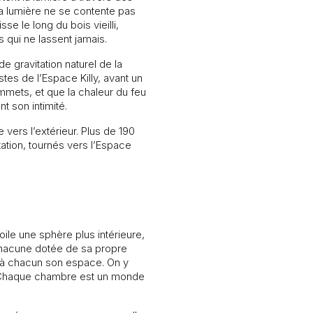
la lumière ne se contente pas
sse le long du bois vieilli,
s qui ne lassent jamais.
e gravitation naturel de la
stes de l’Espace Killy, avant un
mmets, et que la chaleur du feu
t son intimité.
 vers l’extérieur. Plus de 190
tion, tournés vers l’Espace
ile une sphère plus intérieure,
chacune dotée de sa propre
it à chacun son espace. On y
. Chaque chambre est un monde