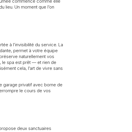
la journée commence comme elle
du lieu. Un moment que l’on
e à l’invisibilité du service. La
dante, permet à votre équipe
préserve naturellement vos
 le spa est prêt — et rien de
sément cela, l’art de vivre sans
le garage privatif avec borne de
nterrompre le cours de vos
 propose deux sanctuaires