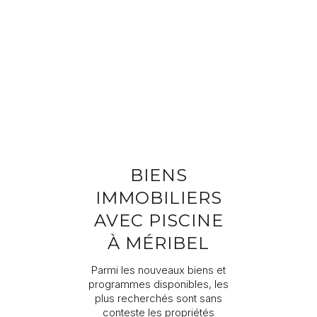
Compléter vos informations
Programme
Référence du bien
Prénom
Nom
BIENS
Adresse e-mail
IMMOBILIERS
AVEC PISCINE
Téléphone
À MÉRIBEL
Parmi les nouveaux biens et
Votre demande
programmes disponibles, les
plus recherchés sont sans
conteste les propriétés