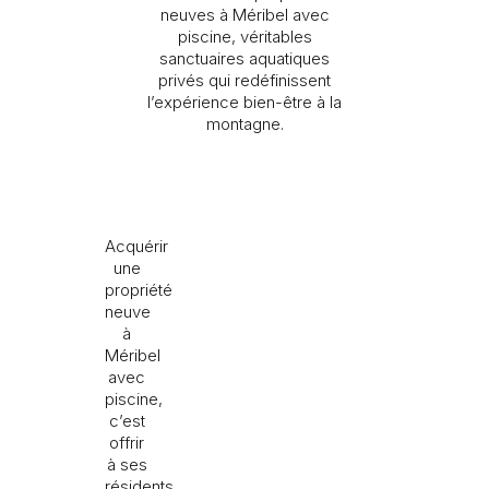
neuves à Méribel avec
piscine, véritables
sanctuaires aquatiques
privés qui redéfinissent
l’expérience bien-être à la
Je souhaite recevoir des informations sur l’actualité
montagne.
Rising Stone.
ENVOYER
Les informations recueillies sont nécessaires au traitement de
Acquérir
votre demande par Rising Stone. Vous pouvez consulter notre
une
Politique de confidentialité
. À tout moment, vous disposez
d’un droit d’accès, de modification et de suppression de vos
propriété
données.
neuve
à
Méribel
avec
piscine,
c’est
offrir
à ses
résidents